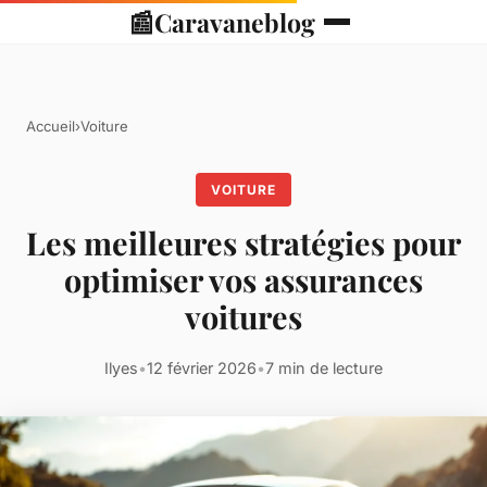
📰
Caravaneblog
Accueil
›
Voiture
VOITURE
Les meilleures stratégies pour
optimiser vos assurances
voitures
Ilyes
•
12 février 2026
•
7 min de lecture